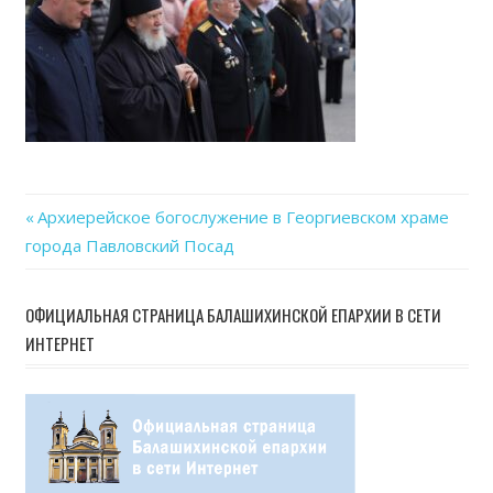
06
at
15.3
Previous
Архиерейское богослужение в Георгиевском храме
Навигация
города Павловский Посад
Post:
по
ОФИЦИАЛЬНАЯ СТРАНИЦА БАЛАШИХИНСКОЙ ЕПАРХИИ В СЕТИ
записям
ИНТЕРНЕТ