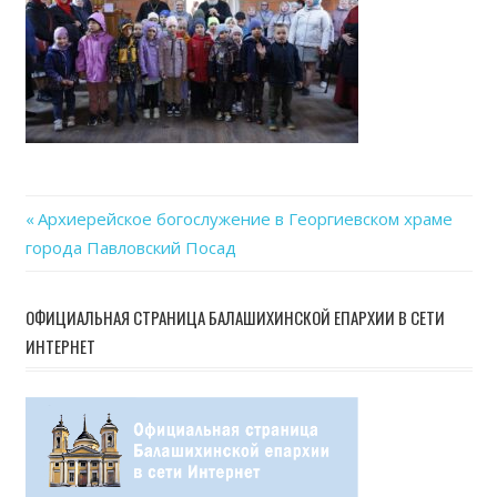
06
at
15.2
Previous
Архиерейское богослужение в Георгиевском храме
Навигация
города Павловский Посад
Post:
по
ОФИЦИАЛЬНАЯ СТРАНИЦА БАЛАШИХИНСКОЙ ЕПАРХИИ В СЕТИ
записям
ИНТЕРНЕТ