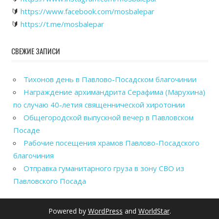
🔰
https://www.facebook.com/mosbalepar
🔰
https://t.me/mosbalepar
СВЕЖИЕ ЗАПИСИ
Тихонов день в Павлово-Посадском благочинии
Награждение архимандрита Серафима (Марухина)
по случаю 40-летия священнической хиротонии
Общегородской выпускной вечер в Павловском
Посаде
Рабочие посещения храмов Павлово-Посадского
благочиния
Отправка гуманитарного груза в зону СВО из
Павловского Посада
Powered by
WordPress
and
WorldStar
.