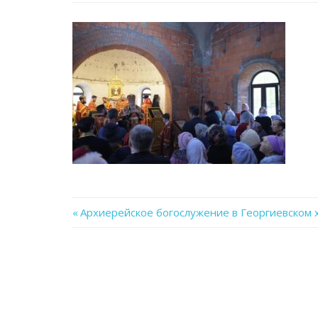
Previous
Архиерейское богослужение в Георгиевском 
Навигация
Post:
по
записям