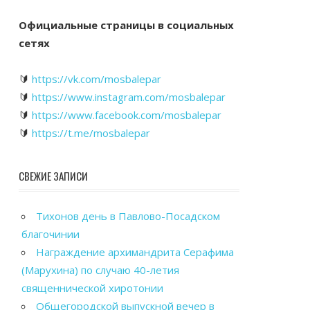
Официальные страницы в социальных
сетях
🔰
https://vk.com/mosbalepar
🔰
https://www.instagram.com/mosbalepar
🔰
https://www.facebook.com/mosbalepar
🔰
https://t.me/mosbalepar
СВЕЖИЕ ЗАПИСИ
Тихонов день в Павлово-Посадском
благочинии
Награждение архимандрита Серафима
(Марухина) по случаю 40-летия
священнической хиротонии
Общегородской выпускной вечер в