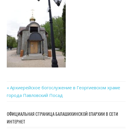
06
at
15.1
Previous
Архиерейское богослужение в Георгиевском храме
Навигация
города Павловский Посад
Post:
по
ОФИЦИАЛЬНАЯ СТРАНИЦА БАЛАШИХИНСКОЙ ЕПАРХИИ В СЕТИ
записям
ИНТЕРНЕТ