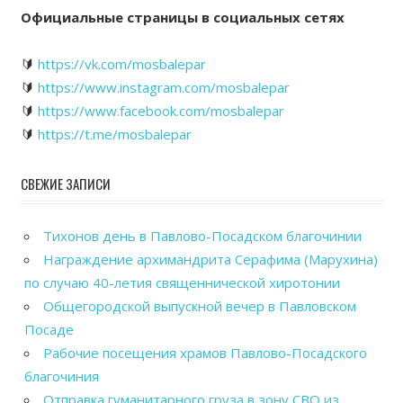
Официальные страницы в социальных сетях
🔰
https://vk.com/mosbalepar
🔰
https://www.instagram.com/mosbalepar
🔰
https://www.facebook.com/mosbalepar
🔰
https://t.me/mosbalepar
СВЕЖИЕ ЗАПИСИ
Тихонов день в Павлово-Посадском благочинии
Награждение архимандрита Серафима (Марухина)
по случаю 40-летия священнической хиротонии
Общегородской выпускной вечер в Павловском
Посаде
Рабочие посещения храмов Павлово-Посадского
благочиния
Отправка гуманитарного груза в зону СВО из