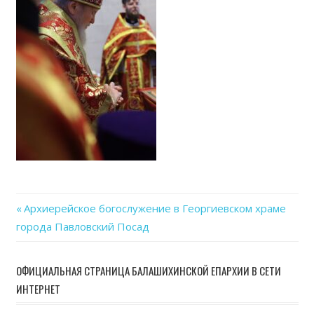
06
at
15.0
Previous
Архиерейское богослужение в Георгиевском храме
Навигация
города Павловский Посад
Post:
по
ОФИЦИАЛЬНАЯ СТРАНИЦА БАЛАШИХИНСКОЙ ЕПАРХИИ В СЕТИ
записям
ИНТЕРНЕТ