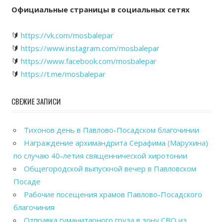
Официальные страницы в социальных сетях
🔰
https://vk.com/mosbalepar
🔰
https://www.instagram.com/mosbalepar
🔰
https://www.facebook.com/mosbalepar
🔰
https://t.me/mosbalepar
СВЕЖИЕ ЗАПИСИ
Тихонов день в Павлово-Посадском благочинии
Награждение архимандрита Серафима (Марухина)
по случаю 40-летия священнической хиротонии
Общегородской выпускной вечер в Павловском
Посаде
Рабочие посещения храмов Павлово-Посадского
благочиния
Отправка гуманитарного груза в зону СВО из