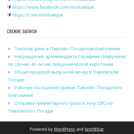
🔰
https://www.facebook.com/mosbalepar
🔰
https://t.me/mosbalepar
СВЕЖИЕ ЗАПИСИ
Тихонов день в Павлово-Посадском благочинии
Награждение архимандрита Серафима (Марухина)
по случаю 40-летия священнической хиротонии
Общегородской выпускной вечер в Павловском
Посаде
Рабочие посещения храмов Павлово-Посадского
благочиния
Отправка гуманитарного груза в зону СВО из
Павловского Посада
Powered by
WordPress
and
WorldStar
.