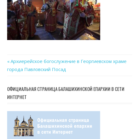
06
at
15.0
Previous
Архиерейское богослужение в Георгиевском храме
Навигация
города Павловский Посад
Post:
по
ОФИЦИАЛЬНАЯ СТРАНИЦА БАЛАШИХИНСКОЙ ЕПАРХИИ В СЕТИ
записям
ИНТЕРНЕТ