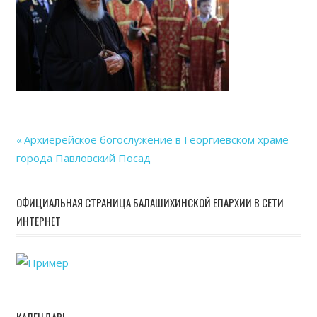
06
at
14.5
Previous
Архиерейское богослужение в Георгиевском храме
Навигация
города Павловский Посад
Post:
по
ОФИЦИАЛЬНАЯ СТРАНИЦА БАЛАШИХИНСКОЙ ЕПАРХИИ В СЕТИ
записям
ИНТЕРНЕТ
КАЛЕНДАРЬ