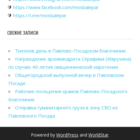
🔰
https://www.facebook.com/mosbalepar
🔰
https://t.me/mosbalepar
СВЕЖИЕ ЗАПИСИ
Тихонов день в Павлово-Посадском благочинии
Награждение архимандрита Серафима (Марухина)
по случаю 40-летия священнической хиротонии
Общегородской выпускной вечер в Павловском
Посаде
Рабочие посещения храмов Павлово-Посадского
благочиния
Отправка гуманитарного груза в зону СВО из
Павловского Посада
Powered by
WordPress
and
WorldStar
.