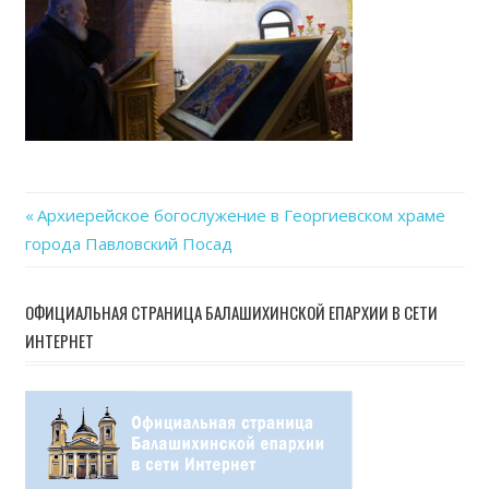
06
at
14.5
Previous
Архиерейское богослужение в Георгиевском храме
Навигация
города Павловский Посад
Post:
по
ОФИЦИАЛЬНАЯ СТРАНИЦА БАЛАШИХИНСКОЙ ЕПАРХИИ В СЕТИ
записям
ИНТЕРНЕТ