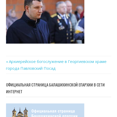
05-
06
at
14.55
Previous
Архиерейское богослужение в Георгиевском храме
Навигация
города Павловский Посад
Post:
по
ОФИЦИАЛЬНАЯ СТРАНИЦА БАЛАШИХИНСКОЙ ЕПАРХИИ В СЕТИ
записям
ИНТЕРНЕТ