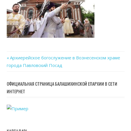
13
at
15.2
Previous
Архиерейское богослужение в Вознесенском храме
Навигация
города Павловский Посад
Post:
по
ОФИЦИАЛЬНАЯ СТРАНИЦА БАЛАШИХИНСКОЙ ЕПАРХИИ В СЕТИ
записям
ИНТЕРНЕТ
КАЛЕНДАРЬ