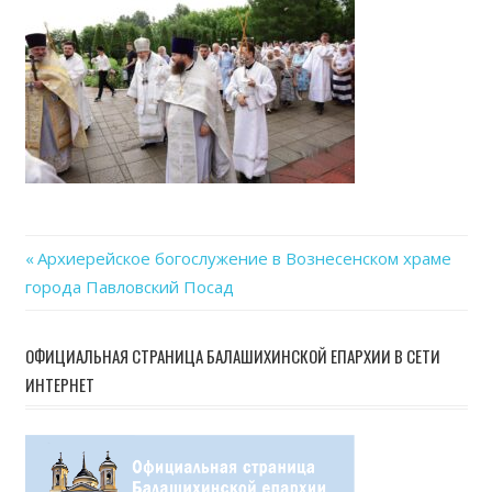
06-
13
at
15.24
Previous
Архиерейское богослужение в Вознесенском храме
Навигация
города Павловский Посад
Post:
по
ОФИЦИАЛЬНАЯ СТРАНИЦА БАЛАШИХИНСКОЙ ЕПАРХИИ В СЕТИ
записям
ИНТЕРНЕТ