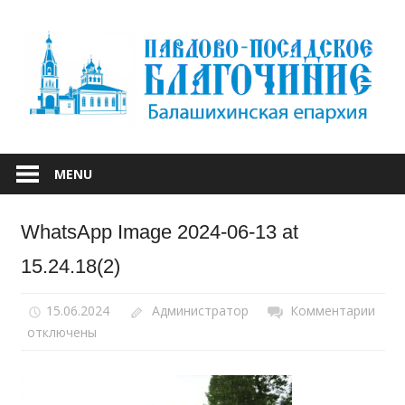
Skip
to
content
БАЛАШИХИНСКОЙ ЕПАРХИИ
ПАВЛОВО-
MENU
ПОСАДСКОЕ
WhatsApp Image 2024-06-13 at
БЛАГОЧИНИЕ
15.24.18(2)
15.06.2024
Администратор
Комментарии
к
отключены
запи
Wha
Ima
2024