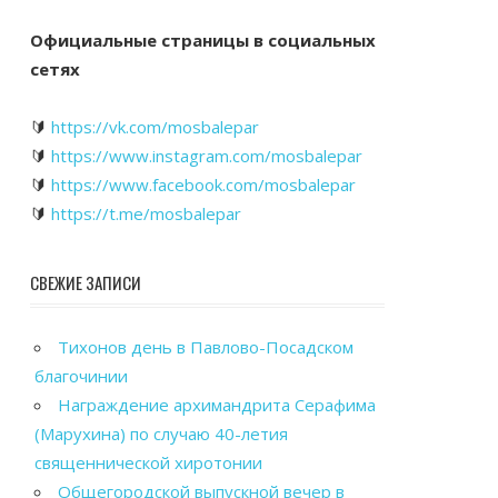
Официальные страницы в социальных
сетях
🔰
https://vk.com/mosbalepar
🔰
https://www.instagram.com/mosbalepar
🔰
https://www.facebook.com/mosbalepar
🔰
https://t.me/mosbalepar
СВЕЖИЕ ЗАПИСИ
Тихонов день в Павлово-Посадском
благочинии
Награждение архимандрита Серафима
(Марухина) по случаю 40-летия
священнической хиротонии
Общегородской выпускной вечер в