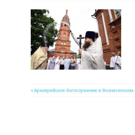
Previous
Архиерейское богослужение в Вознесенском 
Навигация
Post:
по
записям