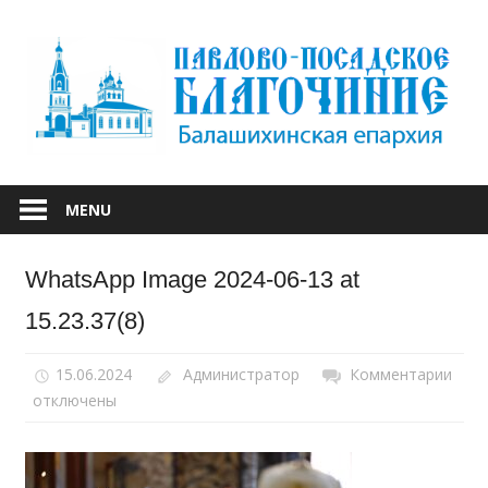
Skip
to
content
БАЛАШИХИНСКОЙ ЕПАРХИИ
ПАВЛОВО-
MENU
ПОСАДСКОЕ
WhatsApp Image 2024-06-13 at
БЛАГОЧИНИЕ
15.23.37(8)
15.06.2024
Администратор
Комментарии
к
отключены
запи
Wha
Ima
2024