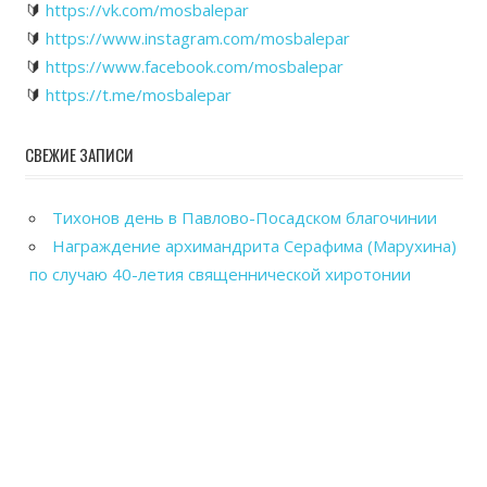
🔰
https://vk.com/mosbalepar
🔰
https://www.instagram.com/mosbalepar
🔰
https://www.facebook.com/mosbalepar
🔰
https://t.me/mosbalepar
СВЕЖИЕ ЗАПИСИ
Тихонов день в Павлово-Посадском благочинии
Награждение архимандрита Серафима (Марухина)
по случаю 40-летия священнической хиротонии
Общегородской выпускной вечер в Павловском
Посаде
Рабочие посещения храмов Павлово-Посадского
благочиния
Отправка гуманитарного груза в зону СВО из
Павловского Посада