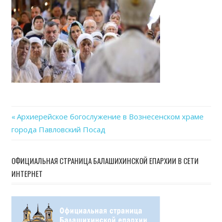
06-
13
at
15.23
Previous
Архиерейское богослужение в Вознесенском храме
Навигация
города Павловский Посад
Post:
по
ОФИЦИАЛЬНАЯ СТРАНИЦА БАЛАШИХИНСКОЙ ЕПАРХИИ В СЕТИ
записям
ИНТЕРНЕТ