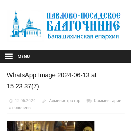
Skip
to
content
БАЛАШИХИНСКОЙ ЕПАРХИИ
ПАВЛОВО-
MENU
ПОСАДСКОЕ
WhatsApp Image 2024-06-13 at
БЛАГОЧИНИЕ
15.23.37(7)
15.06.2024
Администратор
Комментарии
к
отключены
запи
Wha
Ima
2024