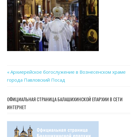
06-
13
at
15.23
Previous
Архиерейское богослужение в Вознесенском храме
Навигация
города Павловский Посад
Post:
по
ОФИЦИАЛЬНАЯ СТРАНИЦА БАЛАШИХИНСКОЙ ЕПАРХИИ В СЕТИ
записям
ИНТЕРНЕТ