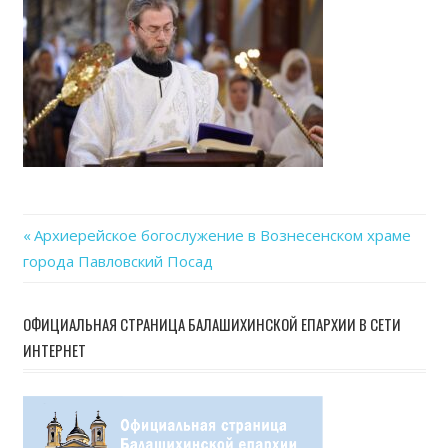
06-
13
at
15.23
Previous
Архиерейское богослужение в Вознесенском храме
Навигация
города Павловский Посад
Post:
по
ОФИЦИАЛЬНАЯ СТРАНИЦА БАЛАШИХИНСКОЙ ЕПАРХИИ В СЕТИ
записям
ИНТЕРНЕТ