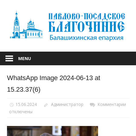
Skip
to
content
БАЛАШИХИНСКОЙ ЕПАРХИИ
ПАВЛОВО-
MENU
ПОСАДСКОЕ
WhatsApp Image 2024-06-13 at
БЛАГОЧИНИЕ
15.23.37(6)
15.06.2024
Администратор
Комментарии
к
отключены
запи
Wha
Ima
2024