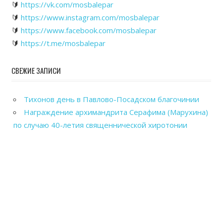
🔰
https://vk.com/mosbalepar
🔰
https://www.instagram.com/mosbalepar
🔰
https://www.facebook.com/mosbalepar
🔰
https://t.me/mosbalepar
СВЕЖИЕ ЗАПИСИ
Тихонов день в Павлово-Посадском благочинии
Награждение архимандрита Серафима (Марухина)
по случаю 40-летия священнической хиротонии
Общегородской выпускной вечер в Павловском
Посаде
Рабочие посещения храмов Павлово-Посадского
благочиния
Отправка гуманитарного груза в зону СВО из
Павловского Посада