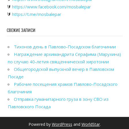
🔰
https://www.facebook.com/mosbalepar
🔰
https://t.me/mosbalepar
СВЕЖИЕ ЗАПИСИ
Тихонов день в Павлово-Посадском благочинии
Награждение архимандрита Серафима (Марухина)
по случаю 40-летия священнической хиротонии
Общегородской выпускной вечер в Павловском
Посаде
Рабочие посещения храмов Павлово-Посадского
благочиния
Отправка гуманитарного груза в зону СВО из
Павловского Посада
Powered by
WordPress
and
WorldStar
.