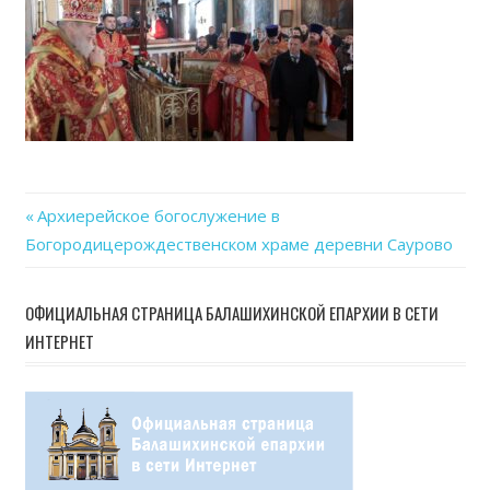
07
at
17.2
Previous
Архиерейское богослужение в
Навигация
Богородицерождественском храме деревни Саурово
Post:
по
ОФИЦИАЛЬНАЯ СТРАНИЦА БАЛАШИХИНСКОЙ ЕПАРХИИ В СЕТИ
записям
ИНТЕРНЕТ